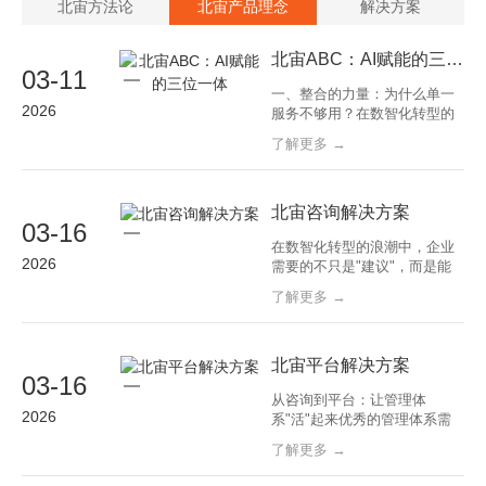
北宙方法论
北宙产品理念
解决方案
北宙ABC：AI赋能的三位一体
03-11
一、整合的力量：为什么单一
2026
服务不够用？在数智化转型的
实践中，企业面临的挑战往往
了解更多 →
是系统性的：咨询顾问提供了
完美的方案，却因为缺乏工具
支撑而难以落地；软件平台功
能强大，却因为缺乏方法论指
北宙咨询解决方案
03-16
导而被低效使用；培训课程内
在数智化转型的浪潮中，企业
容丰富，却因为脱离实际业务
2026
需要的不只是"建议"，而是能
场景而学用两张皮。这三个问
够真正落地的"解决方案"。上
题的根源在于：咨询、平台、
了解更多 →
海北宙企业管理咨询有限公司
培训三类服务各
的咨询业务，以专业深度和行
业广度为核心竞争力，为金融
机构、国央企及各行业大型集
北宙平台解决方案
03-16
团企业提供覆盖数智化转型全
从咨询到平台：让管理体
领域的专业咨询服务。北宙咨
2026
系"活"起来优秀的管理体系需
询业务的独特价值在于：我们
要强大的工具支撑。在数智化
不是泛泛而谈的"
了解更多 →
治理领域，许多企业面临一个
共同困境：咨询顾问帮助建立