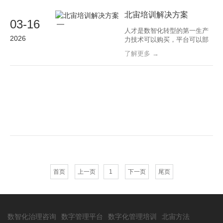
了完善的管理制度和流程规
范，但这些制度和规范往往以
北宙培训解决方案
03-16
文档形式存在，难以在日常运
人才是数智化转型的第一生产
营中真正落地执行。管理体
2026
力技术可以购买，平台可以部
系"写在纸上、挂在墙上、落不
署，但能够驾驭技术和平台的
到地上"，是数智化治理的普遍
了解更多 →
人才，才是数智化转型真正的
核心竞争力。在数智化转型的
实践中，许多企业发现：引进
了先进的系统，却没有能够用
好它的人；建立了完善的制
度，却没有能够执行它的团
队；制定了宏大的战略，却没
有能够落地它的管理者。人才
短板，是数智化转型
首页
上一页
1
下一页
尾页
数智化治理咨询
数字管理平台
数字化管理培训
北宙方法