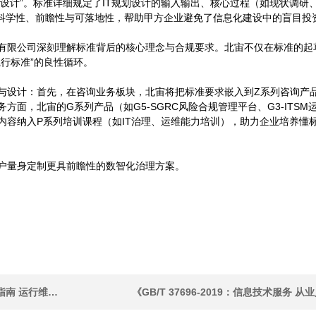
划设计”。标准详细规定了IT规划设计的输入输出、核心过程（如现状调
的科学性、前瞻性与可落地性，帮助甲方企业避免了信息化建设中的盲目投
有限公司深刻理解标准背后的核心理念与合规要求。北宙不仅在标准的起
行标准”的良性循环。
与设计：首先，在咨询业务板块，北宙将把标准要求嵌入到Z系列咨询产品
面，北宙的G系列产品（如G5-SGRC风险合规管理平台、G3-ITS
内容纳入P系列培训课程（如IT治理、运维能力培训），助力企业培养懂
户量身定制更具前瞻性的数智化治理方案。
《T/CESA 1156-2021：信息技术服务 从业人员能力评价指南 运行维护服务》发布
《GB/T 37696-2019：信息技术服务