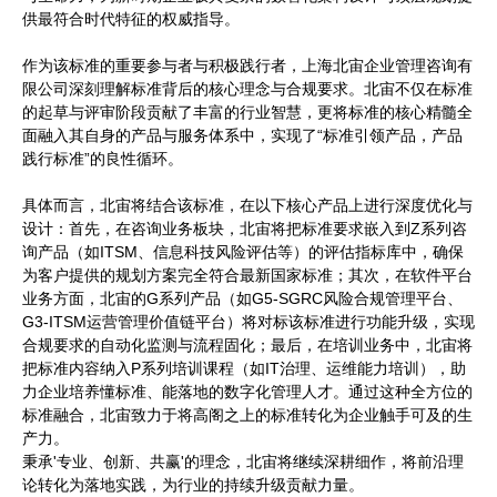
供最符合时代特征的权威指导。
作为该标准的重要参与者与积极践行者，上海北宙企业管理咨询有
限公司深刻理解标准背后的核心理念与合规要求。北宙不仅在标准
的起草与评审阶段贡献了丰富的行业智慧，更将标准的核心精髓全
面融入其自身的产品与服务体系中，实现了“标准引领产品，产品
践行标准”的良性循环。
具体而言，北宙将结合该标准，在以下核心产品上进行深度优化与
设计：首先，在咨询业务板块，北宙将把标准要求嵌入到Z系列咨
询产品（如ITSM、信息科技风险评估等）的评估指标库中，确保
为客户提供的规划方案完全符合最新国家标准；其次，在软件平台
业务方面，北宙的G系列产品（如G5-SGRC风险合规管理平台、
G3-ITSM运营管理价值链平台）将对标该标准进行功能升级，实现
合规要求的自动化监测与流程固化；最后，在培训业务中，北宙将
把标准内容纳入P系列培训课程（如IT治理、运维能力培训），助
力企业培养懂标准、能落地的数字化管理人才。通过这种全方位的
标准融合，北宙致力于将高阁之上的标准转化为企业触手可及的生
产力。
秉承'专业、创新、共赢'的理念，北宙将继续深耕细作，将前沿理
论转化为落地实践，为行业的持续升级贡献力量。