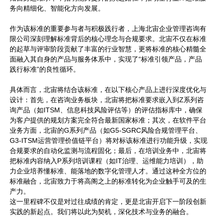
务向精细化、智能化方向发展。
作为该标准的重要参与者与积极践行者，上海北宙企业管理咨询有
限公司深刻理解标准背后的核心理念与合规要求。北宙不仅在标准
的起草与评审阶段贡献了丰富的行业智慧，更将标准的核心精髓全
面融入其自身的产品与服务体系中，实现了“标准引领产品，产品
践行标准”的良性循环。
具体而言，北宙将结合该标准，在以下核心产品上进行深度优化与
设计：首先，在咨询业务板块，北宙将把标准要求嵌入到Z系列咨
询产品（如ITSM、信息科技风险评估等）的评估指标库中，确保
为客户提供的规划方案完全符合最新国家标准；其次，在软件平台
业务方面，北宙的G系列产品（如G5-SGRC风险合规管理平台、
G3-ITSM运营管理价值链平台）将对标该标准进行功能升级，实现
合规要求的自动化监测与流程固化；最后，在培训业务中，北宙将
把标准内容纳入P系列培训课程（如IT治理、运维能力培训），助
力企业培养懂标准、能落地的数字化管理人才。通过这种全方位的
标准融合，北宙致力于将高阁之上的标准转化为企业触手可及的生
产力。
这一里程碑不仅是对过往成绩的肯定，更是北宙开启下一阶段创新
实践的新起点。我们将以此为契机，深化技术与业务的融合。