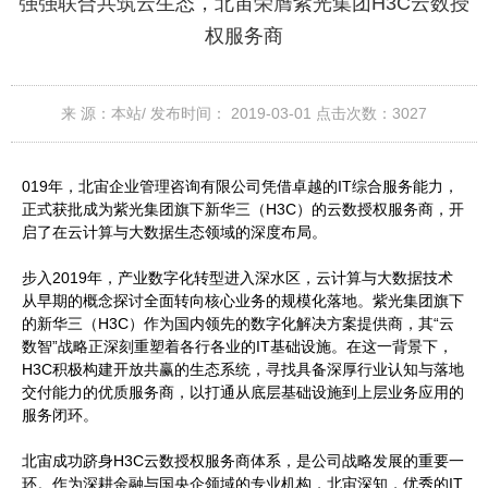
强强联合共筑云生态，北宙荣膺紫光集团H3C云数授
权服务商
来 源：本站/
发布时间： 2019-03-01
点击次数：
3027
019年，北宙企业管理咨询有限公司凭借卓越的IT综合服务能力，
正式获批成为紫光集团旗下新华三（H3C）的云数授权服务商，开
启了在云计算与大数据生态领域的深度布局。
步入2019年，产业数字化转型进入深水区，云计算与大数据技术
从早期的概念探讨全面转向核心业务的规模化落地。紫光集团旗下
的新华三（H3C）作为国内领先的数字化解决方案提供商，其“云
数智”战略正深刻重塑着各行各业的IT基础设施。在这一背景下，
H3C积极构建开放共赢的生态系统，寻找具备深厚行业认知与落地
交付能力的优质服务商，以打通从底层基础设施到上层业务应用的
服务闭环。
北宙成功跻身H3C云数授权服务商体系，是公司战略发展的重要一
环。作为深耕金融与国央企领域的专业机构，北宙深知，优秀的IT