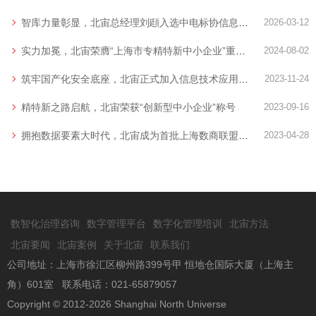
智库力量彰显，北宙总经理刘頲入选中电标协信息技术服务分会创新智库
2026-03-12
实力加冕，北宙荣膺“上海市专精特新中小企业”重磅称号
2024-08-02
筑牢国产化安全底座，北宙正式加入信息技术应用创新（信创）工委会
2023-11-24
精特新之路启航，北宙荣获“创新型中小企业”称号
2023-09-16
拥抱数据要素大时代，北宙成为首批上海数商联盟会员单位
2023-04-28
数智化治理咨询
数字管理平台
数字化管理培训
北宙方法
北宙要闻
北宙案例
关于北宙
联系我们
公司地址：上海市徐汇区柳州路399号甲 恒地仓国际大厦（上海主
角）601室 联系电话：021-65879057
Copyright © 2012-2026 Shanghai North Universe