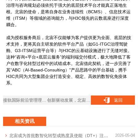
治理与咨询规划必须依托于强大的底层技术平台才能真正落地生
根。北宙的使命，是将自身在业务连续性（BCMS）、信息技术运
维（ITSM）等领域的咨询能力，与H3C领先的云数底座进行深度
耦合。
成为授权服务商后，北宙不仅能够为客户提供更为全面、底层的技
术支持，更将其自主研发的软件平台产品（如G1-ITGC治理驾驶
舱、G3-ITSM运营平台等）与H3C的云基础设施进行了无缝对接。
这种“咨询+平台+底层云服务”的端到端交付模式，极大地降低了客
户在数字化转型过程中的试错成本。北宙借此契机，进一步完善了
其“ABC（AI-Based-Consulting）”产品思路中的平台基础，携手
H3C共同为大型集团企业打造安全、稳定、高效的数智化免疫体
系。
接轨国际前沿管理理念，北宙获PeoCert授权成为ITIL等课程培训机构
创新驱动发展，北宙顺利通过“高新技术企业”国家级认定
返回
相关资讯
北宙成为首批数智化转型成熟度及使能（DT+）注册咨询服务机构
2026-05-04