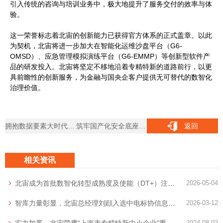
引入传统的咨询与培训业务中，极大地提升了服务交付的效率与体
验。
这一荣誉标志着北宙的创新能力已获得官方体系的正式盖章。以此
为契机，北宙将进一步加大在智能化运维沙盘平台（G6-
OMSD）、应急管理模拟演练平台（G6-EMMP）等创新型软件产
品的研发投入。北宙将坚定不移地沿着专精特新的道路前行，以更
具前瞻性的创新服务，为金融与国央企客户提供无可替代的数智化
治理价值。
拥抱数据要素大时代，北宙成为首批上海数商联盟会员单位
筑牢国产化安全底座，北宙正式加入信息技术应用创新（信创）工委会
返回
相关资讯
北宙成为首批数智化转型成熟度及使能（DT+）注册咨询服务机构
2026-05-04
智库力量彰显，北宙总经理刘頲入选中电标协信息技术服务分会创新智库
2026-03-12
2024-08-02