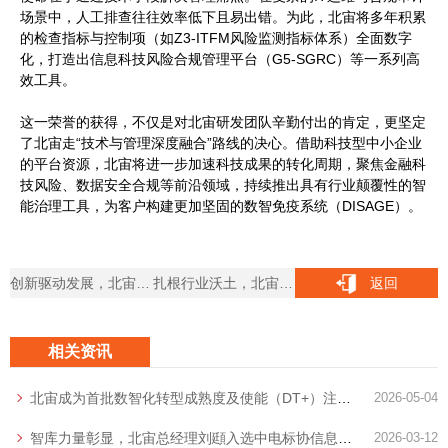
场景中，人工排查往往效率低下且易出错。为此，北宙将多年积累
的检查指标与控制项（如Z3-ITFM风险监测指标体系）全面数字
化，打造出信息科技风险合规管理平台（G5-SGRC）等一系列高
效工具。
这一荣誉的获得，不仅是对北宙研发团队辛勤付出的肯定，更坚定
了北宙走“技术与管理深度融合”路线的决心。借助科技型中小企业
的平台资源，北宙将进一步加速科技成果的转化周期，聚焦金融科
技风险、数据安全合规等前沿领域，持续推出具有行业颠覆性的智
能治理工具，为客户构建更加坚固的数智免疫系统（DISAGE）。
创新驱动发展，北宙顺利通过“高新技术企业”国家级认定
扎根行业沃土，北宙正式加入上海信息服务业协会
返回
相关资讯
北宙成为首批数智化转型成熟度及使能（DT+）注册咨询服务机构
2026-05-04
智库力量彰显，北宙总经理刘頲入选中电标协信息技术服务分会创新智库
2026-03-12