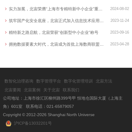
实力加冕，北宙荣膺“上海市专精特新中小企业”重磅称号
2024-08-02
筑牢国产化安全底座，北宙正式加入信息技术应用创新（信创）工委会
2023-11-24
精特新之路启航，北宙荣获“创新型中小企业”称号
2023-09-16
拥抱数据要素大时代，北宙成为首批上海数商联盟会员单位
2023-04-28
数智化治理咨询
数字管理平台
数字化管理培训
北宙方法
北宙要闻
北宙案例
关于北宙
联系我们
公司地址：上海市徐汇区柳州路399号甲 恒地仓国际大厦（上海主
角）601室 联系电话：021-65879057
Copyright © 2012-2026 Shanghai North Universe
沪ICP备13032201号